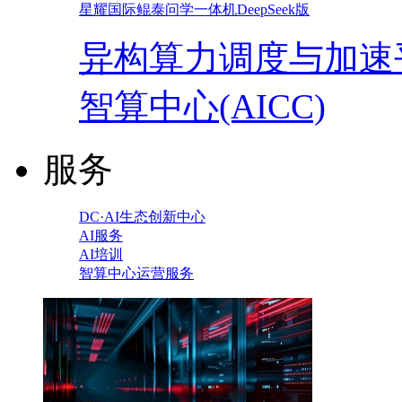
星耀国际鲲泰问学一体机DeepSeek版
异构算力调度与加速
智算中心(AICC)
服务
DC·AI生态创新中心
AI服务
AI培训
智算中心运营服务