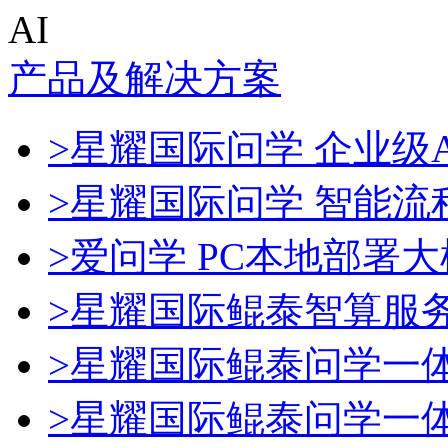
AI
产品及解决方案
>星耀国际问学 企业级A
>星耀国际问学 智能流
>爱问学 PC本地部署
>星耀国际鲲泰智算服
>星耀国际鲲泰问学一
>星耀国际鲲泰问学一体机