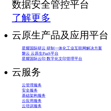
数据安全管控平台
了解更多
云原生产品及应用平台
星耀国际研云 研制一体化工业互联网解决方案
磐云 云原生PaaS平台
星耀国际云印 数字化文印管理平台
云服务
云管理服务
安全服务
基础架构服务
云应用服务
云培训服务