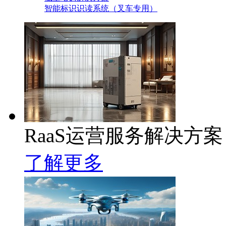
智能标识识读系统（叉车专用）
RaaS运营服务解决方案
了解更多