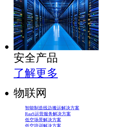
安全产品
了解更多
物联网
智能制造线边搬运解决方案
RaaS运营服务解决方案
低空场景解决方案
低空培训解决方案