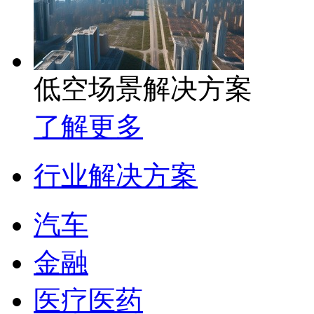
低空场景解决方案
了解更多
行业解决方案
汽车
金融
医疗医药