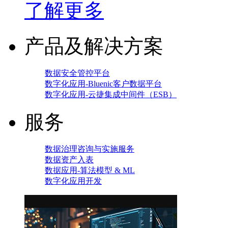
了解更多
产品及解决方案
数据安全管控平台
数字化应用-Bluenic客户数据平台
数字化应用-云捷集成中间件（ESB）
服务
数据治理咨询与实施服务
数据资产入表
数据应用-算法模型 & ML
数字化应用开发