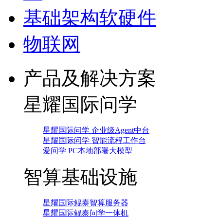
基础架构软硬件
物联网
产品及解决方案
星耀国际问学
星耀国际问学 企业级Agent中台
星耀国际问学 智能流程工作台
爱问学 PC本地部署大模型
智算基础设施
星耀国际鲲泰智算服务器
星耀国际鲲泰问学一体机