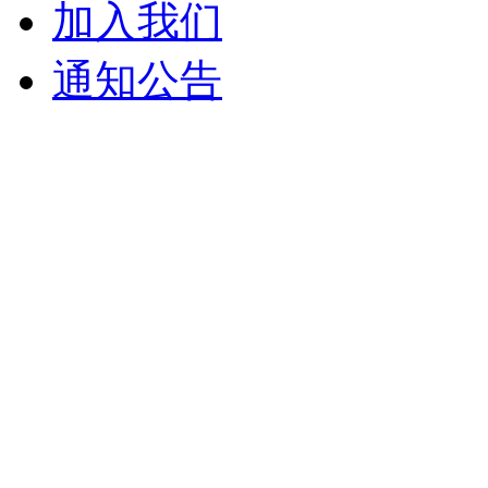
加入我们
通知公告